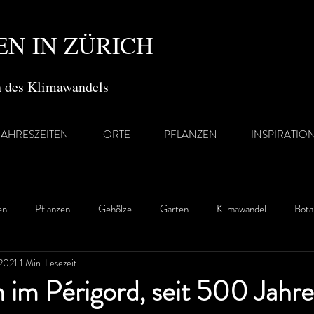
N IN ZÜRICH
en des Klimawandels
JAHRESZEITEN
ORTE
PFLANZEN
INSPIRATIO
en
Pflanzen
Gehölze
Garten
Klimawandel
Bota
 2021
1 Min. Lesezeit
 im Périgord, seit 500 Jahre