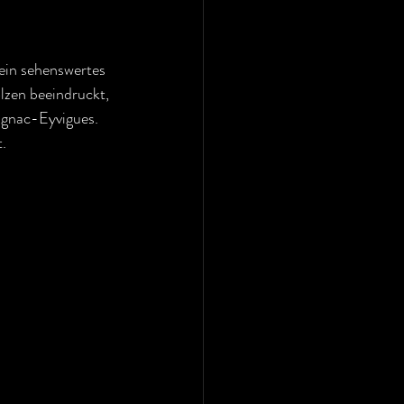
ein sehenswertes 
lzen beeindruckt, 
ignac-Eyvigues. 
.