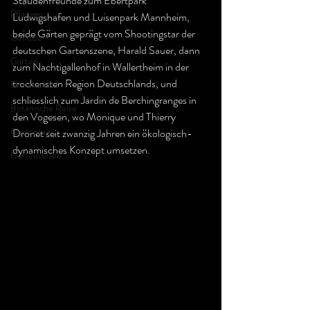
Staudenfreunde zum Ebertpark 
Pflanzen
Ludwigshafen und Luisenpark Mannheim, 
beide Gärten geprägt vom Shootingstar der 
Gehölze
deutschen Gartenszene, Harald Sauer, dann 
Garten
zum Nachtigallenhof in Wallertheim in der 
trockensten Region Deutschlands, und 
Klimawandel
schliesslich zum Jardin de Berchingranges in 
Botanische Reise
den Vogesen, wo Monique und Thierry 
Gartentag
Dronet seit zwanzig Jahren ein ökologisch-
dynamisches Konzept umsetzen.
Gartenreisen