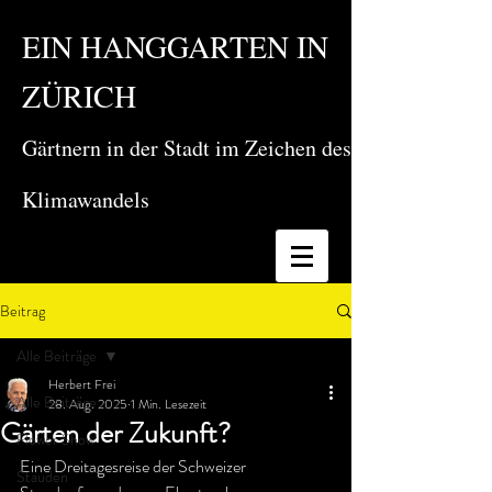
EIN HANGGARTEN IN
ZÜRICH
Gärtnern in der Stadt im Zeichen des
Klimawandels
Beitrag
Alle Beiträge
Herbert Frei
Alle Beiträge
28. Aug. 2025
1 Min. Lesezeit
Gärten der Zukunft?
Flower Show
Eine Dreitagesreise der Schweizer 
Stauden