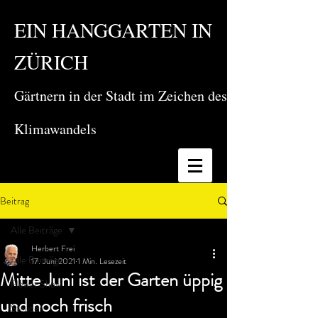
EIN HANGGARTEN IN
ZÜRICH
Gärtnern in der Stadt im Zeichen des
Klimawandels
Beitrag
Alle Beiträge
Herbert Frei
Alle Beiträge
17. Juni 2021
1 Min. Lesezeit
Mitte Juni ist der Garten üppig
Flower Show
und noch frisch
Stauden