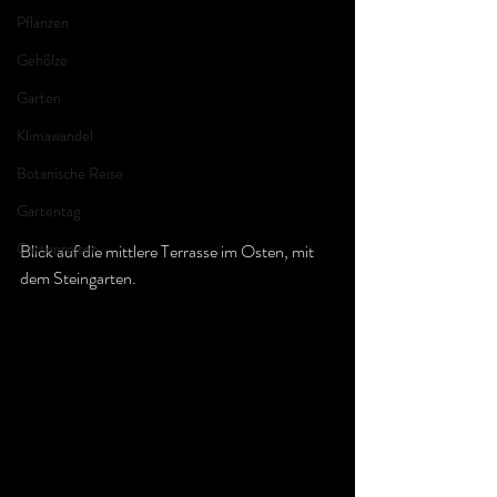
Pflanzen
Gehölze
Garten
Klimawandel
Botanische Reise
Gartentag
Gartenreisen
Blick auf die mittlere Terrasse im Osten, mit 
dem Steingarten.