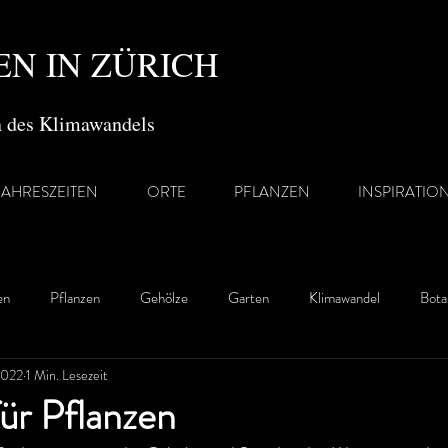
N IN ZÜRICH
en des Klimawandels
JAHRESZEITEN
ORTE
PFLANZEN
INSPIRATIO
en
Pflanzen
Gehölze
Garten
Klimawandel
Bota
2022
1 Min. Lesezeit
für Pflanzen