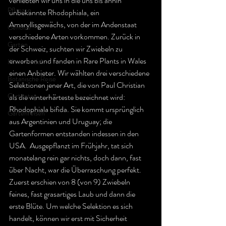
verliebten wir uns in die uns bis anhin 
Pflanzen
unbekannte Rhodophiala, ein 
Amaryllisgewächs, von der im Andenstaat 
Gehölze
verschiedene Arten vorkommen. Zurück in 
Garten
der Schweiz, suchten wir Zwiebeln zu 
erwerben und fanden in Rare Plants in Wales 
Klimawandel
einen Anbieter. Wir wählten drei verschiedene 
Botanische Reise
Selektionen jener Art, die von Paul Christian 
Gartentag
als die winterhärteste bezeichnet wird: 
Rhodophiala bifida. Sie kommt ursprünglich 
Gartenreisen
aus Argentinien und Uruguay; die 
Gartenformen entstanden indessen in den 
USA.  Ausgepflanzt im Frühjahr, tat sich 
monatelang rein gar nichts, doch dann, fast 
über Nacht, war die Überraschung perfekt. 
Zuerst erschien von 8 (von 9) Zwiebeln 
feines, fast grasartiges Laub und dann die 
erste Blüte. Um welche Selektion es sich 
handelt, können wir erst mit Sicherheit 