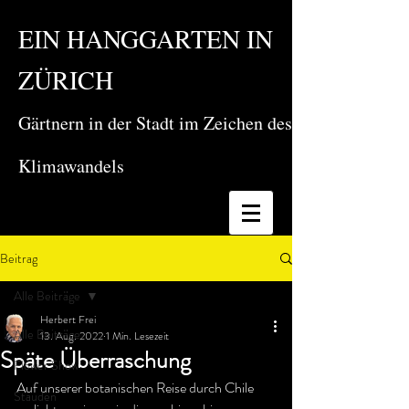
EIN HANGGARTEN IN
ZÜRICH
Gärtnern in der Stadt im Zeichen des
Klimawandels
Beitrag
Alle Beiträge
Herbert Frei
Alle Beiträge
13. Aug. 2022
1 Min. Lesezeit
Späte Überraschung
Flower Show
Auf unserer botanischen Reise durch Chile 
Stauden