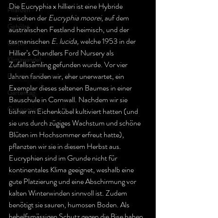
Die Eucryphia x hillieri ist eine Hybride 
Pflanzen
zwischen der 
Eucryphia moorei
, auf dem 
Gehölze
australischen Festland heimisch, und der 
tasmanischen 
E. lucida, 
welche 1953 in der 
Garten
Hillier’s Chandlers Ford Nursery als 
Klimawandel
Zufallssämling gefunden wurde. Vor vier 
Jahren fanden wir, eher unerwartet, ein 
Botanische Reise
Exemplar dieses seltenen Baumes in einer 
Gartentag
Bauschule in Cornwall. Nachdem wir sie 
Gartenreisen
bisher im Eichenkübel kultiviert hatten (und 
sie uns durch zügiges Wachstum und schöne 
Blüten im Hochsommer erfreut hatte), 
pflanzten wir sie in diesem Herbst aus. 
Eucryphien sind im Grunde nicht für 
kontinentales Klima geeignet, weshalb eine 
gute Platzierung und eine Abschirmung vor 
kalten Winterwinden sinnvoll ist. Zudem 
benötigt sie sauren, humosen Boden. Als 
behelfsmässigen Schutz gegen die Bise haben 