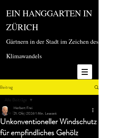
EIN HANGGARTEN IN
ZÜRICH
Gärtnern in der Stadt im Zeichen des
Klimawandels
Beitrag
Alle Beiträge
Herbert Frei
Alle Beiträge
21. Okt. 2024
1 Min. Lesezeit
Unkonventioneller Windschutz
Flower Show
für empfindliches Gehölz
Stauden