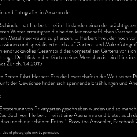
"
in und Fotografin, in Amazon.de
Schindler hat Herbert Frei in Hirslanden einen der prächtigsten
lderen Winter ermutigten die beiden leidenschaftlichen Gärtner
em Mittelmeer-raum zu pflanzen. ... Herbert Frei, der noch vo
 Passionen und spezialisierte sich auf Garten- und Makrofotogra
n eindrucksvolles Gesamtbild des vorgestellten Gartens vor sich 
 sagt: Der Blick in den Garten eines Menschen ist ein Blick in s
adt Zürich. 1.4.2015
en Seiten führt Herbert Frei die Leserschaft in die Welt seiner
kunft der Gewächse finden sich spannende Erzählungen und An
5
ie Entstehung von Privatgärten geschrieben wurden und so manch
Das Buch von Herbert Frei ist eine Ausnahme und bietet auch d
 dazu noch die schönen Fotos." Roswitha Amschler, Facebook 2
 Use of photographs only by permission.