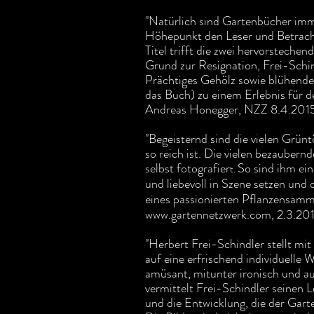
"Natürlich sind Gartenbücher imm
Höhepunkt den Leser und Betracht
Titel trifft die zwei hervorsteche
Grund zur Resignation, Frei-Schi
Prächtiges Gehölz sowie blühend
das Buch) zu einem Erlebnis für de
Andreas Honegger, NZZ 8.4.201
"Begeisternd sind die vielen Grün
so reich ist.
Die vielen bezaubernd
selbst fotografier
So sind ihm ein
t.
und liebevoll in Szene setzen und
eines passionierten Pflanzensamml
www.gartennetzwerk.com
, 2.3.20
"Herbert Frei-Schindler stellt mit
auf eine erfrischend individuelle 
amüsant, mitunter ironisch und au
vermittelt Frei-Schindler seinen
und die Entwicklung, die der Gar