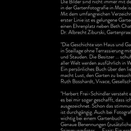
Die Bilder sind nicht immer mit 
in der Gartenfotografie in Mode is
Mit dem umfangreichen Verzeichni
erster Linie ist es gelungene Gar
einen Ehrenplatz neben Beth Cha
Dr. Albrecht Ziburski, Gartenprax
"Die Geschichte von Haus und Gar
in Steillage ohne Terrassierung 
und Stauden. Die Besitzer ... schu
aller Welt werden ausführlich in W
Ein persönliches Buch über den li
macht Lust, den Garten zu besuch
Ruth Bosshardt, Vivace, Gesellsc
"Herbert Frei-Schindler versteht 
es bei mir sogar geschafft, dass i
ausgezeichnet. Schon das stimmun
ist durchgängig. Auch bei Fotograf
wichtig bei einem Gartenbuch.
Genaue Benennungen (zusätzliche
Stimmungsfotos. ... Fazit: Ein pr