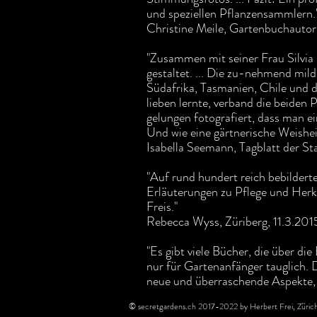
und speziellen Pflanzensammlern.
Christine Meile, Gartenbuchautor
"Zusammen mit seiner Frau Silvia 
gestaltet. ... Die zu-nehmend mi
Südafrika, Tasmanien, Chile und d
lieben lernte, verband die beiden
gelungen fotografiert, dass man ei
Und wie eine gärtnerische Weisheit
Isabella Seemann, Tagblatt der St
"Auf rund hundert reich bebildert
Erläuterungen zu Pflege und Her
Freis."
Rebecca Wyss, Züriberg, 11.3.201
"Es gibt viele Bücher, die über d
nur für Gartenanfänger tauglich. 
neue und überraschende Aspekte,
© secretgardens.ch 2017-2022 by Herbert Frei, Zürich.