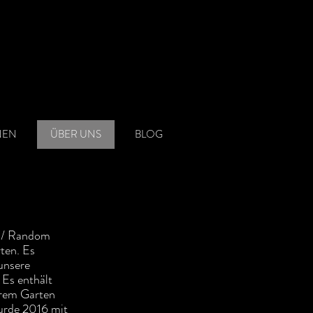
NEN
ÜBER UNS
BLOG
t / Random
ten. Es
unsere
 Es enthält
erem Garten
urde 2016 mit