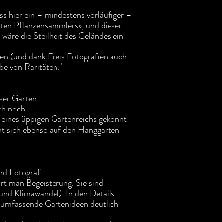
 hier ein – mindestens vorläufiger –
rten Pflanzensammlers», und dieser
e wäre die Steilheit des Geländes ein
n (und dank Freis Fotografien auch
be von Raritäten."
eser Garten
ch noch
r eines üppigen Gartenreichs gekonnt
eht sich ebenso auf den Hanggarten
und Fotograf
ürt man Begeisterung. Sie sind
und Klimawandel). In den Details
h umfassende Gartenideen deutlich