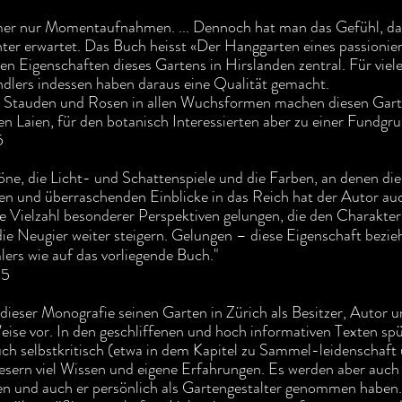
er nur Momentaufnahmen. ... Dennoch hat man das Gefühl, dass
er erwartet. Das Buch heisst «Der Hanggarten eines passionie
nden Eigenschaften dieses Gartens in Hirslanden zentral. Für viel
ndlers indessen haben daraus eine Qualität gemacht.
e Stauden und Rosen in allen Wuchsformen machen diesen Garte
n Laien, für den botanisch Interessierten aber zu einer Fundgru
5
töne, die Licht- und Schattenspiele und die Farben, an denen di
en und überraschenden Einblicke in das Reich hat der Autor au
e Vielzahl besonderer Perspektiven gelungen, die den Charakte
 die Neugier weiter steigern. Gelungen – diese Eigenschaft bezi
ers wie auf das vorliegende Buch."
15
 dieser Monografie seinen Garten in Zürich als Besitzer, Autor 
Weise vor. In den geschliffenen und hoch informativen Texten sp
ch selbstkritisch (etwa in dem Kapitel zu Sammel-leidenschaft 
 Lesern viel Wissen und eigene Erfahrungen. Es werden aber auc
ten und auch er persönlich als Gartengestalter genommen haben.