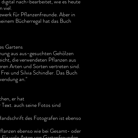
gital nach-bearbeitet, wie es heute
 viel.
werk für Pflanzenfreunde. Aber in
n meinem Bücherregal hat das Buch
nes Gartens
schung aus aus-gesuchten Gehölzen
leicht, die verwendeten Pflanzen aus
eren Arten und Sorten vertreten sind.
Frei und Silvia Schindler. Das Buch
wendung an."
chen, er hat
r Text. auch seine Fotos sind
 Handschrift des Fotografen ist ebenso
flanzen ebenso wie bei Gesamt- oder
h für viele Arten von Gartenfreunden