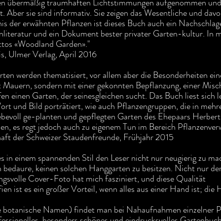
den übermäßig traumhaften Lichtstimmungen aufgenommen und di
t. Aber sie sind informativ. Sie zeigen das Wesentliche und davon
s der erwähnten Pflanzen ist dieses Buch auch ein Nachschlage
tenliteratur und ein Dokument bester privater Garten-kultur. I
ttos «Woodland Garden»."
is, Ulmer Verlag, April 2016
ten werden thematisiert, vor allem aber die Besonderheiten ei
mit Mauern, sondern mit einer gekonnten Bepflanzung, einer Mi
fen einen Garten, der seinesgleichen sucht. Das Buch liest sich 
ort und Bild porträtiert, wie auch Pflanzengruppen, die in mehr
ebevoll ge-planten und gepflegten Garten des Ehepaars Herbert 
en, es regt jedoch auch zu eigenem Tun im Bereich Pflanzenver
haft der Schweizer Staudenfreunde, Frühjahr 2015
es in einem spannenden Stil den Leser nicht nur neugierig zu ma
ch bedaure, keinen solchen Hanggarten zu besitzen. Nicht nur de
gsvolle Cover-Foto hat mich fasziniert, und diese Qualität
ien ist es ein großer Vorteil, wenn alles aus einer Hand ist; die
 botanische Namen) findet man bei Nahaufnahmen einzelner P
ofessionelles, besonders schönes und eindrucksvolles Gartenbuc