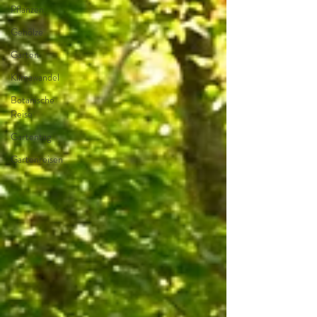
Pflanzen
Gehölze
Garten
Klimawandel
Botanische
Reise
Gartentag
Gartenreisen