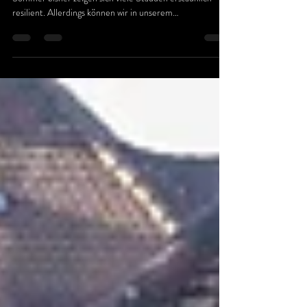
Summertime
Trotz dem wahrscheinlich heissesten und trockensten
Sommer bisher zeigen sich viele Stauden erstaunlich
resilient. Allerdings können wir in unserem
südexponierten Hanggarten nicht auf gelegentliche
Wassergaben verzichten. Noch gibt der Zürichsee
genügend Wasser her, aber der Pegel sinkt kontinuierlich.
Mehr Mühe haben einzelne Gehölze, insbesondere jene,
die atlantisches Klima schätzen, während sich andere
sichtbar wohlfühlen: Lagerstroemia, Arbutus,
Heptacodium, Albizie, kle