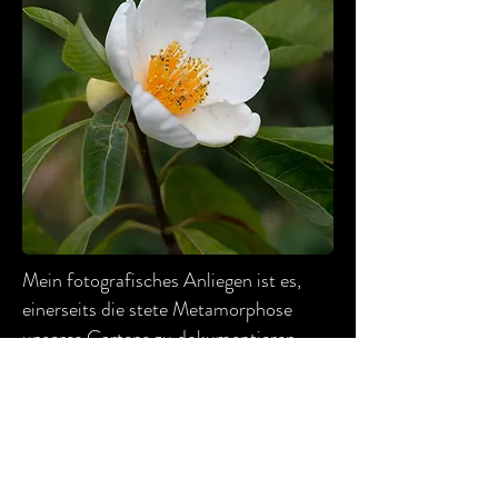
Mein fotografisches Anliegen ist es,
einerseits die stete Metamorphose
unseres Gartens zu dokumentieren,
andererseits all das Winzige,
Unscheinbare und Flüchtige sichtbar zu
machen, das der Betrachter allzu gerne
übersieht, obwohl es an Schönheit oft
das Augenfällige übertrifft. Gerade die