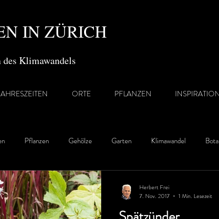
N IN ZÜRICH
en des Klimawandels
JAHRESZEITEN
ORTE
PFLANZEN
INSPIRATIO
en
Pflanzen
Gehölze
Garten
Klimawandel
Bota
Herbert Frei
7. Nov. 2017
1 Min. Lesezeit
Spätzünder