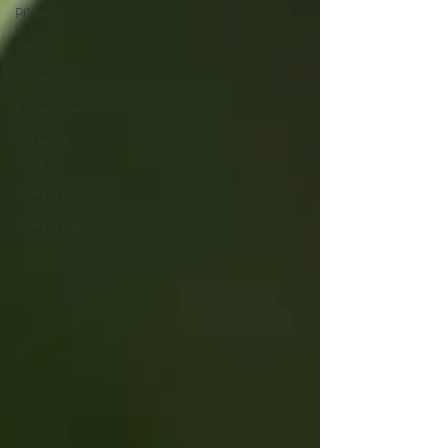
Pflanzen
Gehölze
Garten
Klimawandel
Botanische
Reise
Gartentag
Gartenreisen