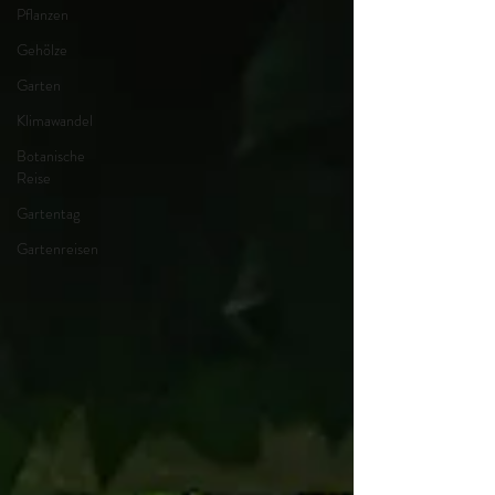
Pflanzen
Gehölze
Garten
Klimawandel
Botanische
Reise
Gartentag
Gartenreisen