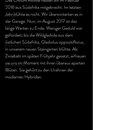
Das Crinum moorei hatten wir im Februar 
Pflanzen
2016 aus Südafrika mitgebracht. Im letzten 
Jahr blühte es nicht. Wir überwinterten es in 
Gehölze
der Garage. Nun, im August 2017 ist das 
Garten
lange Warten zu Ende. Weniger Geduld war 
gefordert, bis die Wildgladiole aus dem 
Klimawandel
östlichen Südafrika, Gladiolus oppositiflorus, 
Botanische Reise
in unserem neuen Steingarten blühte. Als 
Gartentag
Zwiebeln im späten Frühjahr gesetzt, erfreuen 
sie uns im Moment mit ihren überaus aparten 
Gartenreisen
Blüten. Sie gehört zu den Urahnen der 
modernen Hybriden.