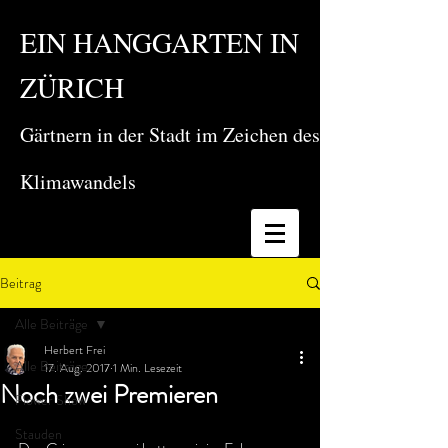
EIN HANGGARTEN IN
ZÜRICH
Gärtnern in der Stadt im Zeichen des
Klimawandels
Beitrag
Alle Beiträge
Herbert Frei
Alle Beiträge
17. Aug. 2017
1 Min. Lesezeit
Noch zwei Premieren
Flower Show
Stauden