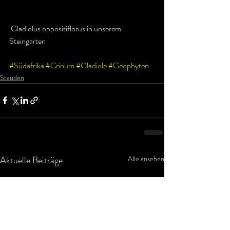
 Gladiolus oppositiflorus in unserem 
Steingarten
#Südafrika
#Crinum
#Gladiole
#Geophyten
Stauden
Aktuelle Beiträge
Alle ansehen