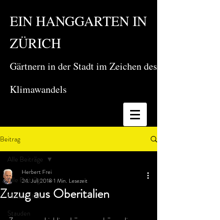
EIN HANGGARTEN IN
ZÜRICH
Gärtnern in der Stadt im Zeichen des
Klimawandels
Beitrag
Alle Beiträge
Herbert Frei
Alle Beiträge
24. Juli 2018
1 Min. Lesezeit
Zuzug aus Oberitalien
Flower Show
Stauden