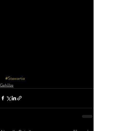
#Stewartia
Gehölze