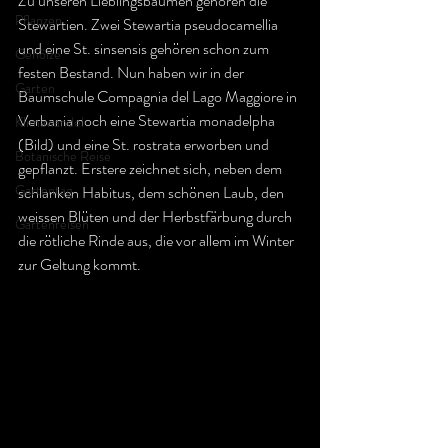
Zu unseren Lieblingsbäumen gehören die 
Pflanzen
Stewartien. Zwei Stewartia pseudocamellia 
und eine St. sinsensis gehören schon zum 
Gehölze
festen Bestand. Nun haben wir in der 
Garten
Baumschule Compagnia del Lago Maggiore in 
Verbania noch eine Stewartia monadelpha 
Klimawandel
(Bild) und eine St. rostrata erworben und 
Botanische Reise
gepflanzt. Erstere zeichnet sich, neben dem 
Gartentag
schlanken Habitus, dem schönen Laub, den 
weissen Blüten und der Herbstfärbung durch 
Gartenreisen
die rötliche Rinde aus, die vor allem im Winter 
zur Geltung kommt.