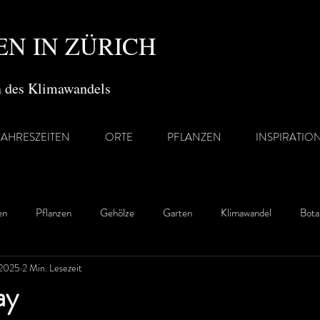
N IN ZÜRICH
en des Klimawandels
JAHRESZEITEN
ORTE
PFLANZEN
INSPIRATIO
en
Pflanzen
Gehölze
Garten
Klimawandel
Bota
 2025
2 Min. Lesezeit
ay