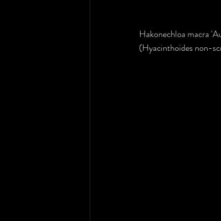
Hakonechloa macra 'Aur
(Hyacinthoides non-scri