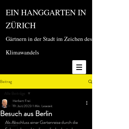
EIN HANGGARTEN IN
ZÜRICH
Gärtnern in der Stadt im Zeichen des
Klimawandels
Beitrag
Alle Beiträge
Herbert Frei
Alle Beiträge
19. Juni 2023
1 Min. Lesezeit
Besuch aus Berlin
Flower Show
Als Abschluss einer Gartenreise durch die 
Stauden