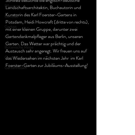
Schweiz besuchte die englisch-deutsche 
Pflanzen
Landschaftsarchitektin, Buchautorin und 
Kuratorin des Karl Foerster-Gartens in 
Gehölze
Potsdam, Heidi Howcraft (dritte von rechts), 
Garten
mit einer kleinen Gruppe, darunter zwei 
Gartendenkmalpfleger aus Berlin, unseren 
Klimawandel
Garten. Das Wetter war prächtig und der 
Botanische Reise
Austausch sehr angeregt. Wir freuen uns auf 
Gartentag
das Wiedersehen im nächsten Jahr  im Karl 
Foerster-Garten zur Jubiläums-Ausstellung!
Gartenreisen