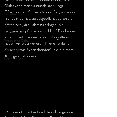
Pflanzen
Meist kann man sie nur als sehr junge 
Pflanzen beim Spezialisten kaufen, sodass es 
Gehölze
nicht einfach ist, sie ausgepflanzt durch die 
Garten
ersten zwei, drei Jahre zu bringen. Sie 
reagieren empfindlich sowohl auf Trockenheit 
Klimawandel
als auch auf Staunässe. Viele Jungpflanzen 
Botanische Reise
haben wir leider verloren. Hier eine kleine 
Auswahl von "Überlebenden", die in diesem 
Gartentag
April geblüht haben.
Gartenreisen
Daphne x transatlantica 'Eternal Fragrance' 