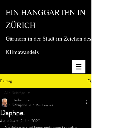
EIN HANGGARTEN IN
ZÜRICH
Gärtnern in der Stadt im Zeichen des
Klimawandels
Beitrag
Alle Beiträge
Herbert Frei
Alle Beiträge
27. Apr. 2020
1 Min. Lesezeit
Daphne
Flower Show
Aktualisiert:
2. Juni 2020
Stauden
Seidelbaste sind keine einfachen Gehölze. 