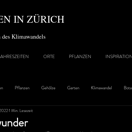
N IN ZÜRICH
en des Klimawandels
JAHRESZEITEN
ORTE
PFLANZEN
INSPIRATIO
en
Pflanzen
Gehölze
Garten
Klimawandel
Bota
 2022
1 Min. Lesezeit
wunder