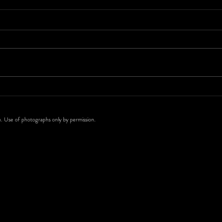
Es wi
Der Zufall ist oft der beste
Züchter
 Use of photographs only by permission.