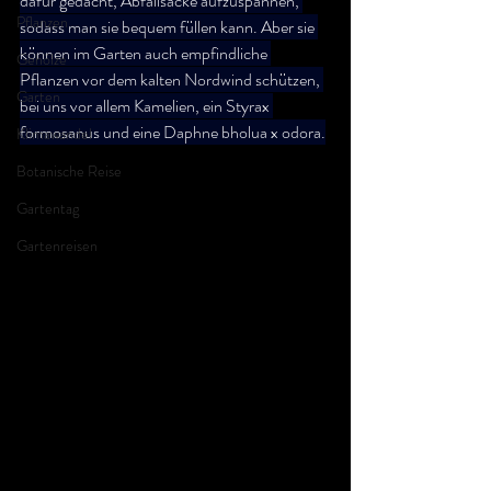
dafür gedacht, Abfallsäcke aufzuspannen, 
Pflanzen
sodass man sie bequem füllen kann. Aber sie 
können im Garten auch empfindliche 
Gehölze
Pflanzen vor dem kalten Nordwind schützen, 
Garten
bei uns vor allem Kamelien, ein Styrax 
formosanus und eine Daphne bholua x odora.
Klimawandel
Botanische Reise
Gartentag
Gartenreisen