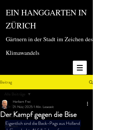
EIN HANGGARTEN IN
ZÜRICH
Gärtnern in der Stadt im Zeichen des
Klimawandels
Beitrag
Alle Beiträge
Herbert Frei
Alle Beiträge
21. Nov. 2025
1 Min. Lesezeit
Der Kampf gegen die Bise
Flower Show
Eigentlich sind die Back-Pags aus Holland 
Stauden