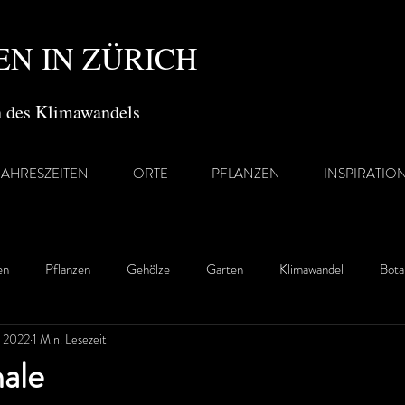
N IN ZÜRICH
en des Klimawandels
JAHRESZEITEN
ORTE
PFLANZEN
INSPIRATIO
en
Pflanzen
Gehölze
Garten
Klimawandel
Bota
. 2022
1 Min. Lesezeit
ale