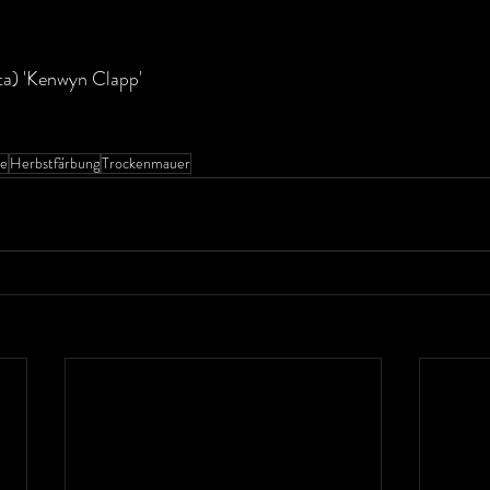
ta) 'Kenwyn Clapp'
e
Herbstfärbung
Trockenmauer