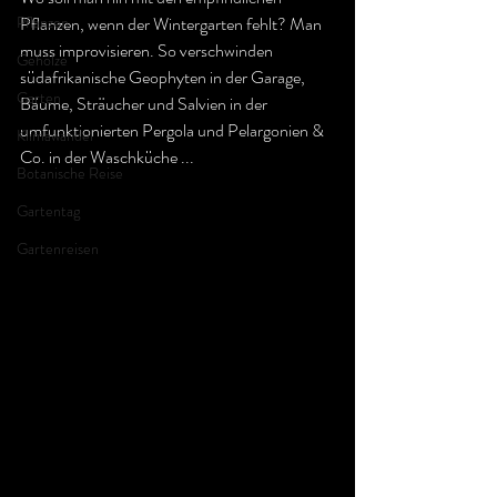
Pflanzen
Pflanzen, wenn der Wintergarten fehlt? Man 
muss improvisieren. So verschwinden 
Gehölze
südafrikanische Geophyten in der Garage, 
Garten
Bäume, Sträucher und Salvien in der 
umfunktionierten Pergola und Pelargonien & 
Klimawandel
Co. in der Waschküche ...
Botanische Reise
Gartentag
Gartenreisen