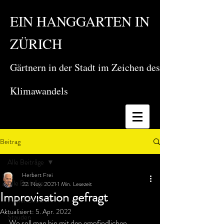
EIN HANGGARTEN IN
ZÜRICH
Gärtnern in der Stadt im Zeichen des
Klimawandels
Beitrag
Alle Beiträge
Herbert Frei
Alle Beiträge
22. Nov. 2021
1 Min. Lesezeit
Improvisation gefragt
Flower Show
Aktualisiert:
5. Apr. 2022
Stauden
Wo soll man hin mit den empfindlichen 