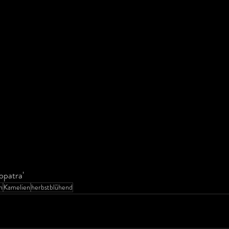
opatra'
n
Kamelien
herbstblühend