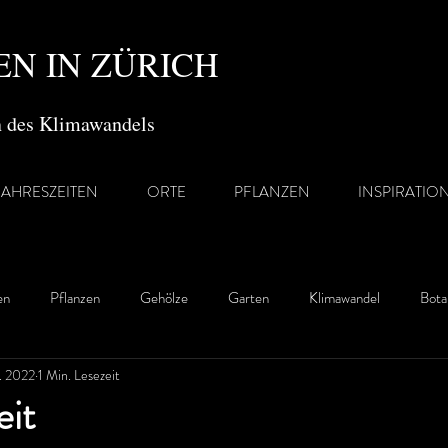
N IN ZÜRICH
en des Klimawandels
JAHRESZEITEN
ORTE
PFLANZEN
INSPIRATIO
en
Pflanzen
Gehölze
Garten
Klimawandel
Bota
. 2022
1 Min. Lesezeit
eit