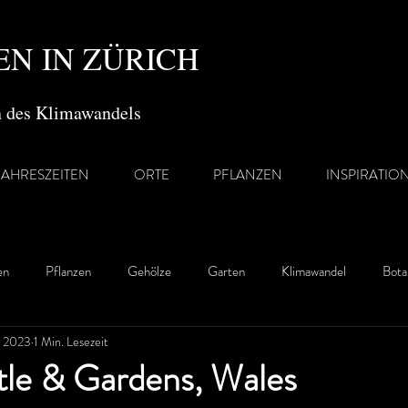
N IN ZÜRICH
en des Klimawandels
JAHRESZEITEN
ORTE
PFLANZEN
INSPIRATIO
en
Pflanzen
Gehölze
Garten
Klimawandel
Bota
. 2023
1 Min. Lesezeit
tle & Gardens, Wales