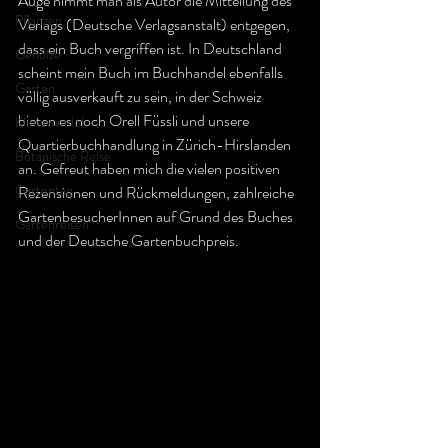
Auge nimmt man als Autor die Mitteilung des 
Pflanzen
Verlags (Deutsche Verlagsanstalt) entgegen, 
dass ein Buch vergriffen ist. In Deutschland 
Gehölze
scheint mein Buch im Buchhandel ebenfalls 
Garten
völlig ausverkauft zu sein, in der Schweiz 
bieten es noch Orell Füssli und unsere 
Klimawandel
Quartierbuchhandlung in Zürich-Hirslanden 
Botanische Reise
an. Gefreut haben mich die vielen positiven 
Gartentag
Rezensionen und Rückmeldungen, zahlreiche 
GartenbesucherInnen auf Grund des Buches 
Gartenreisen
und der Deutsche Gartenbuchpreis.