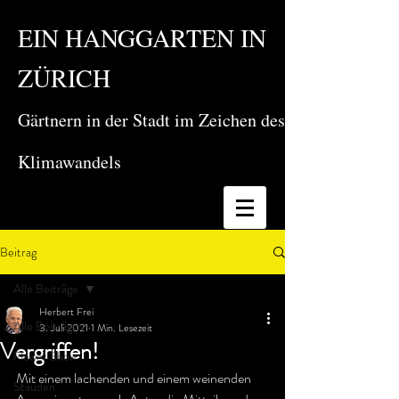
EIN HANGGARTEN IN
ZÜRICH
Gärtnern in der Stadt im Zeichen des
Klimawandels
Beitrag
Alle Beiträge
Herbert Frei
Alle Beiträge
3. Juli 2021
1 Min. Lesezeit
Vergriffen!
Flower Show
Mit einem lachenden und einem weinenden 
Stauden