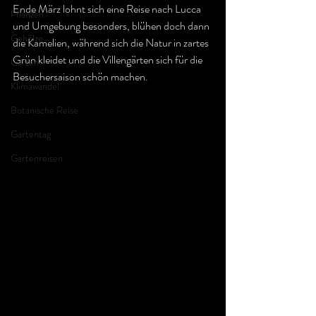
Ende März lohnt sich eine Reise nach Lucca 
Pflanzen
und Umgebung besonders, blühen doch dann 
Gehölze
die Kamelien, während sich die Natur in zartes 
Grün kleidet und die Villengärten sich für die 
Garten
Besuchersaison schön machen.
Klimawandel
Botanische Reise
Gartentag
Gartenreisen