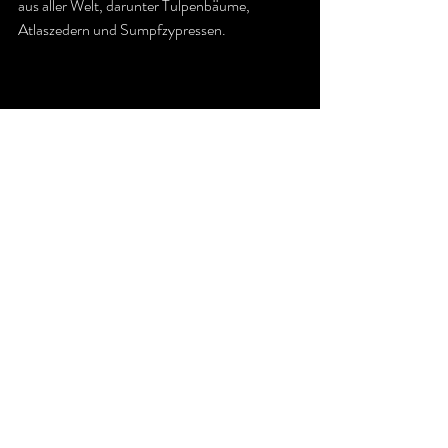
aus aller Welt, darunter Tulpenbäume, 
Atlaszedern und Sumpfzypressen.
Der Giardino Segreto überlebte zum Glück 
alle Modernisierungsbestrebungen.