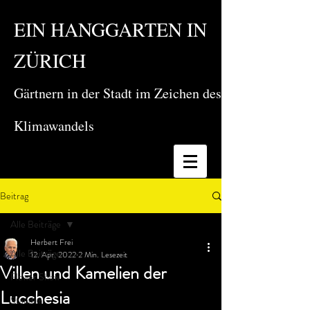
EIN HANGGARTEN IN
ZÜRICH
Gärtnern in der Stadt im Zeichen des
Klimawandels
Beitrag
Alle Beiträge
Herbert Frei
Alle Beiträge
12. Apr. 2022
2 Min. Lesezeit
Villen und Kamelien der
Flower Show
Lucchesia
Stauden