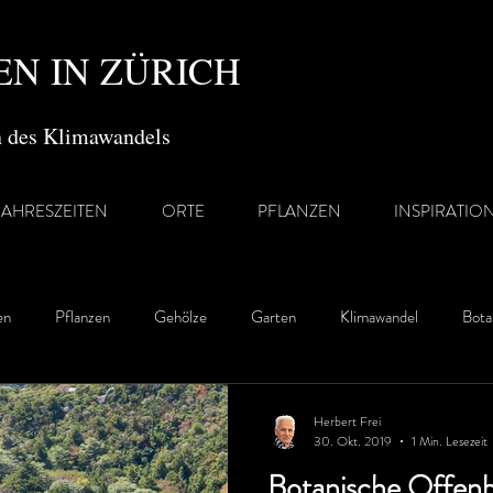
N IN ZÜRICH
en des Klimawandels
JAHRESZEITEN
ORTE
PFLANZEN
INSPIRATIO
en
Pflanzen
Gehölze
Garten
Klimawandel
Bota
Herbert Frei
30. Okt. 2019
1 Min. Lesezeit
Botanische Offenb