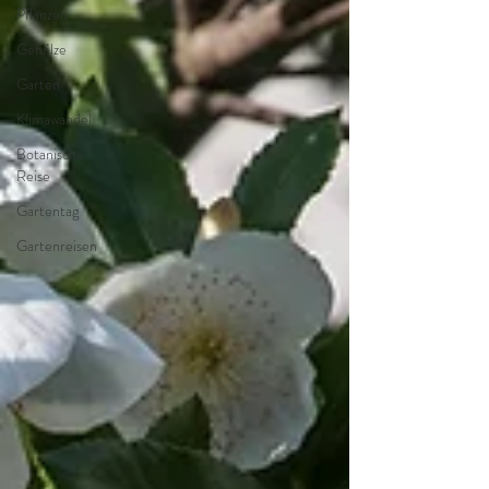
Pflanzen
Gehölze
Garten
Klimawandel
Botanische
Reise
Gartentag
Gartenreisen