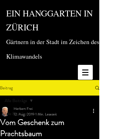
EIN HANGGARTEN IN
ZÜRICH
Gärtnern in der Stadt im Zeichen des
Klimawandels
Beitrag
Alle Beiträge
Herbert Frei
Alle Beiträge
12. Aug. 2019
1 Min. Lesezeit
Vom Geschenk zum
Flower Show
Prachtsbaum
Stauden