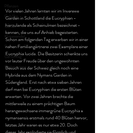
Pflanzen
Vor vielen Jahren lernten wir im Inverewe 
Gehölze
Garden in Schottland die Eucryphien - 
hierzulande als Scheinulmen bezeichnet - 
Garten
kennen, die uns auf Anhieb begeisterten. 
Klimawandel
Schon am folgenden Tag erwarben wir in einer 
nahen Familiengärtnerei zwei Exemplare einer 
Botanische Reise
Eucryphia lucida. Die Besitzerin schenkte uns 
Gartentag
vor lauter Freude über den ungewohnten 
Gartenreisen
Besuch aus der Schweiz gleich noch eine 
Hybride aus dem Nymans Garden in 
Südengland. Erst nach etwa sieben Jahren 
darf man bei Eucryphien die ersten Blüten 
erwarten. Vor zwei Jahren brachte die 
mittlerweile zu einem prächtigen Baum 
herangewachsene immergrüne Eucryphia x 
nymansensis erstmals rund 40 Blüten hervor, 
letztes Jahr waren es nur etwa 20. Doch 
dieses Jahr explodierte sie förmlich und 