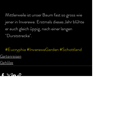
Mittlerweile ist unser Baum fast so gross wie 
jener in Inverewe. Erstmals dieses Jahr blühte 
er auch gleich üppig, nach einer langen 
"Durststrecke". 
#Eucryphia
#InvereweGarden
#Schottland
Gartenreisen
Gehölze
Aktuelle Beiträge
Alle ansehen