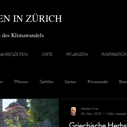
N IN ZÜRICH
en des Klimawandels
JAHRESZEITEN
ORTE
PFLANZEN
INSPIRATIO
en
Pflanzen
Gehölze
Garten
Klimawandel
Bota
Herbert Frei
30. Nov. 2022
1 Min. Lesezeit
Griechische Herbs