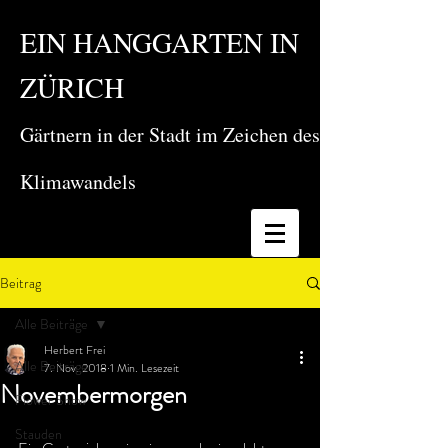
EIN HANGGARTEN IN
ZÜRICH
Gärtnern in der Stadt im Zeichen des
Klimawandels
Beitrag
Alle Beiträge
Herbert Frei
Alle Beiträge
7. Nov. 2018
1 Min. Lesezeit
Novembermorgen
Flower Show
Stauden