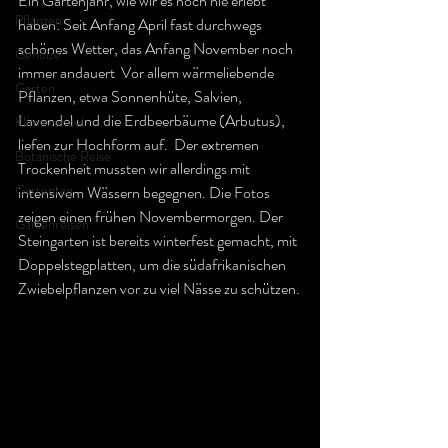
Ein Gartenjahr, wie wir es noch nie erlebt 
Pflanzen
haben: Seit Anfang April fast durchwegs 
schönes Wetter, das Anfang November noch 
Gehölze
immer andauert  Vor allem wärmeliebende 
Garten
Pflanzen, etwa Sonnenhüte, Salvien, 
Lavendel und die Erdbeerbäume (Arbutus), 
Klimawandel
liefen zur Hochform auf.  Der extremen 
Botanische Reise
Trockenheit mussten wir allerdings mit 
Gartentag
intensivem Wässern begegnen. Die Fotos 
zeigen einen frühen Novembermorgen. Der 
Gartenreisen
Steingarten ist bereits winterfest gemacht, mit 
Doppelstegplatten, um die südafrikanischen 
Zwiebelpflanzen vor zu viel Nässe zu schützen.