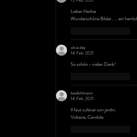
Lieber Herbie
Wunderschöne Bilder..... ein herrlic
Gefällt mir
Antworten
silvia.day
14. Feb. 2021
So schön - vielen Dank!
Gefällt mir
Antworten
beafehlmann
14. Feb. 2021
Il faut cultiver son jardin.
Voltaire, Candide
Gefällt mir
Antworten