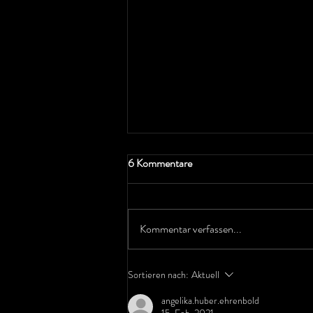
6 Kommentare
Coffee & Scones
Kommentar verfassen...
Sortieren nach:
Aktuell
angelika.huber.ehrenbold
15. Feb. 2021