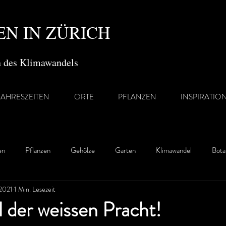
N IN ZÜRICH
en des Klimawandels
JAHRESZEITEN
ORTE
PFLANZEN
INSPIRATIO
en
Pflanzen
Gehölze
Garten
Klimawandel
Bota
 2021
1 Min. Lesezeit
el der weissen Pracht!