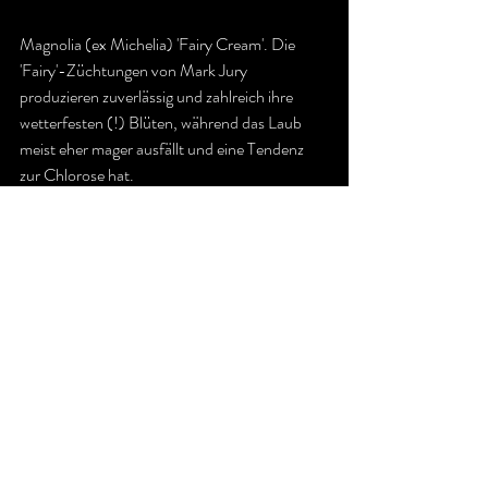
Magnolia (ex Michelia) 'Fairy Cream'. Die 
'Fairy'-Züchtungen von Mark Jury 
produzieren zuverlässig und zahlreich ihre 
wetterfesten (!) Blüten, während das Laub 
meist eher mager ausfällt und eine Tendenz 
zur Chlorose hat.