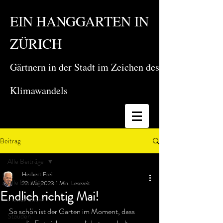
EIN HANGGARTEN IN
ZÜRICH
Gärtnern in der Stadt im Zeichen des
Klimawandels
Beitrag
Alle Beiträge
Herbert Frei
Alle Beiträge
22. Mai 2023
1 Min. Lesezeit
Endlich richtig Mai!
Flower Show
So schön ist der Garten im Moment, dass 
Stauden