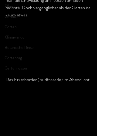
man die Entwicklung am liebsten anhalten 
Pflanzen
möchte. Doch vergänglicher als der Garten ist 
kaum etwas.
Gehölze
Garten
Klimawandel
Botanische Reise
Gartentag
Gartenreisen
Das Erkerborder (Südfassade) im Abendlicht.