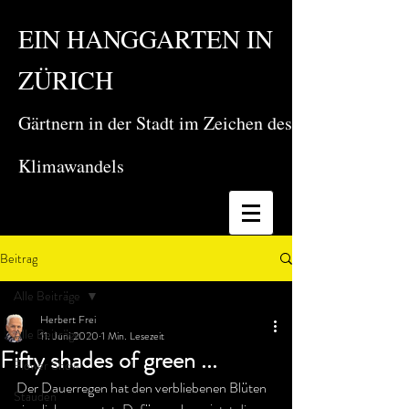
EIN HANGGARTEN IN
ZÜRICH
Gärtnern in der Stadt im Zeichen des
Klimawandels
Beitrag
Alle Beiträge
Herbert Frei
Alle Beiträge
11. Juni 2020
1 Min. Lesezeit
Fifty shades of green ...
Flower Show
Der Dauerregen hat den verbliebenen Blüten 
Stauden