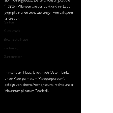
ziemlich zugesetzt. Dafür wachsen jetzt die 
Pflanzen
meisten Pflanzen wie verrückt und ihr 
Laub 
trumpft in allen Schattierungen von saftigem 
Gehölze
Grün auf.
Garten
Klimawandel
Botanische Reise
Gartentag
Gartenreisen
Hinter dem Haus, Blick nach Osten. Links 
unser Acer palmatum 'Atropurpureum', 
gefolgt von einem Acer griseum, rechts unser 
Viburnum plicatum 'Mariesii'.