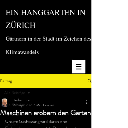
EIN HANGGARTEN IN
ZÜRICH
Gärtnern in der Stadt im Zeichen des
Klimawandels
Beitrag
Alle Beiträge
Herbert Frei
Alle Beiträge
16. Sept. 2025
1 Min. Lesezeit
Maschinen erobern den Garten
Flower Show
Unsere Gasheizung wird durch eine 
Stauden