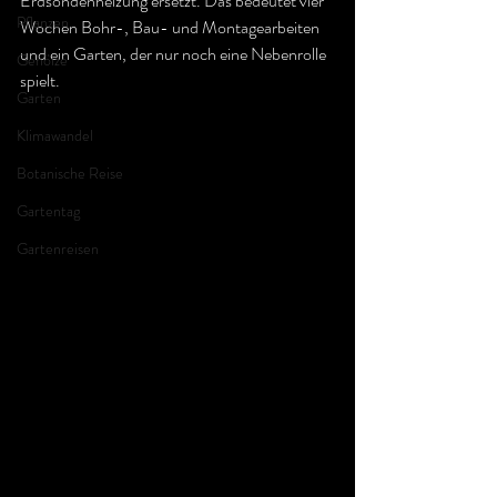
Erdsondenheizung ersetzt. Das bedeutet vier 
Pflanzen
Wochen Bohr-, Bau- und Montagearbeiten 
und ein Garten, der nur noch eine Nebenrolle 
Gehölze
spielt. 
Garten
Klimawandel
Botanische Reise
Gartentag
Gartenreisen