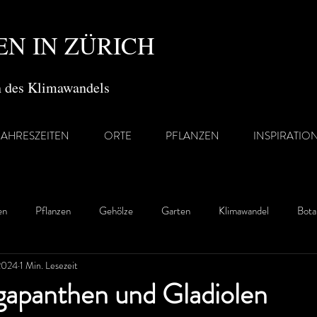
N IN ZÜRICH
en des Klimawandels
JAHRESZEITEN
ORTE
PFLANZEN
INSPIRATIO
en
Pflanzen
Gehölze
Garten
Klimawandel
Bota
 2024
1 Min. Lesezeit
gapanthen und Gladiolen