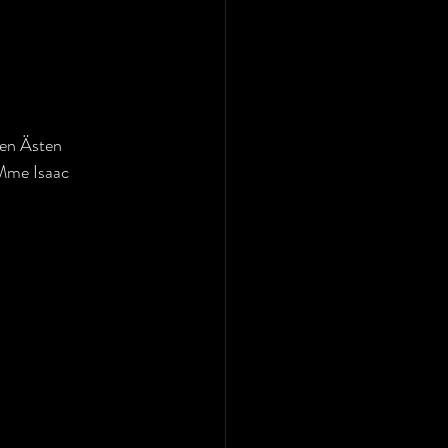
den Ästen 
Mme Isaac 