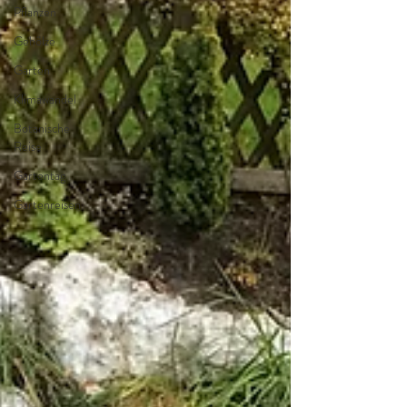
Pflanzen
Gehölze
Garten
Klimawandel
Botanische
Reise
Gartentag
Gartenreisen